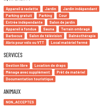
Appareil à raclette
Jardin
Jardin indépendant
Parking gratuit
Parking
Cour
Entrée indépendante
Salon de jardin
Appareil à fondue
Sauna
Terrain ombragé
Barbecue
Salon de télévision
Balnéothérapie
Abris pour vélo ou VTT
Local matériel fermé
SERVICES
Gestion libre
Location de draps
Ménage avec supplément
Prêt de matériel
Documentation touristique
ANIMAUX
NON_ACCEPTES