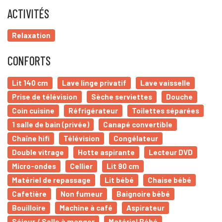
ACTIVITÉS
Relaxation
CONFORTS
Lit 140 cm
Lave linge privatif
Lave vaisselle
Prise de télévision
Sèche serviettes
Douche
Coin cuisine
Réfrigérateur
Toilettes séparées
1 salle de bain (privée)
Canapé convertible
Chaîne hifi
Télévision
Congélateur
Double vitrage
Hotte aspirante
Lecteur DVD
Micro-ondes
Cellier
Lit 90 cm
Matériel de repassage
Lit bébé
Chaise bébé
Cafetière
Non fumeur
Baignoire bébé
Bouilloire
Machine à café
Aspirateur
Séjour / Salle à manger
Matériel Bébé