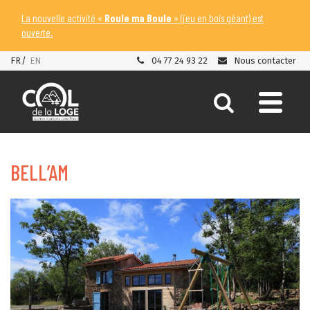
Gestion des traceurs
La nouvelle activité «
Roule ma Boule
» (jeu en bois géant) est
ouverte.
FR
EN
04 77 24 93 22
Nous contacter
Alle
Aller
à
à
la
la
BELL’AM
recherch
navi