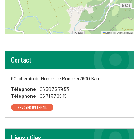
Leaflet
|
©
OpenStreetMap
Contact
60, chemin du Montel
Le Montel
42600 Bard
Téléphone :
06 30 35 79 53
Téléphone :
06 71 37 99 15
ENVOYER UN E-MAIL
Liens utiles