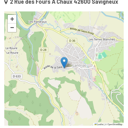
2 Rue des Fours À Chaux 42600 Savigneux
+
−
Leaflet
|
©
OpenStreetMap