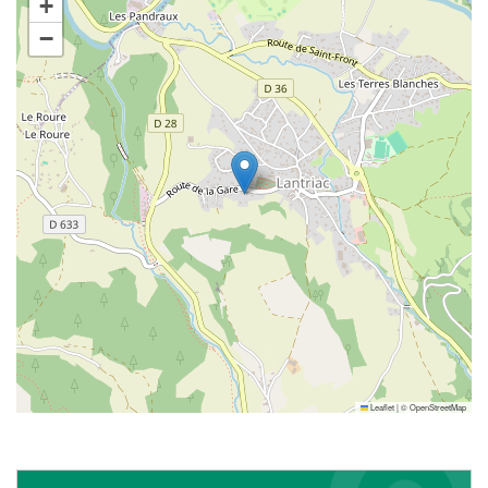
+
−
Leaflet
|
©
OpenStreetMap