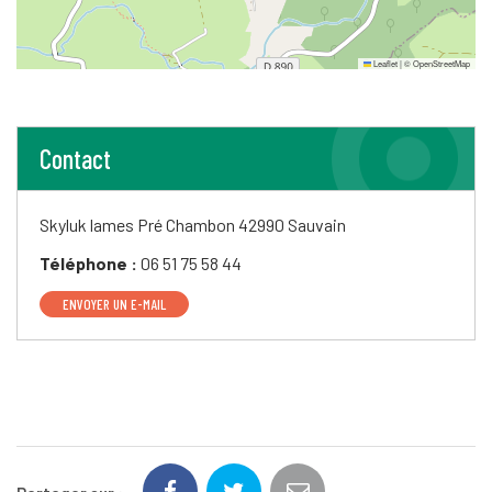
Leaflet
|
©
OpenStreetMap
Contact
Skyluk lames
Pré Chambon
42990 Sauvain
Téléphone :
06 51 75 58 44
ENVOYER UN E-MAIL